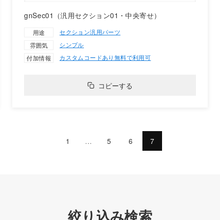
gnSec01（汎用セクション01・中央寄せ）
セクション
汎用パーツ
用途
シンプル
雰囲気
カスタムコードあり
無料で利用可
付加情報
コピーする
1
…
5
6
7
絞り込み検索