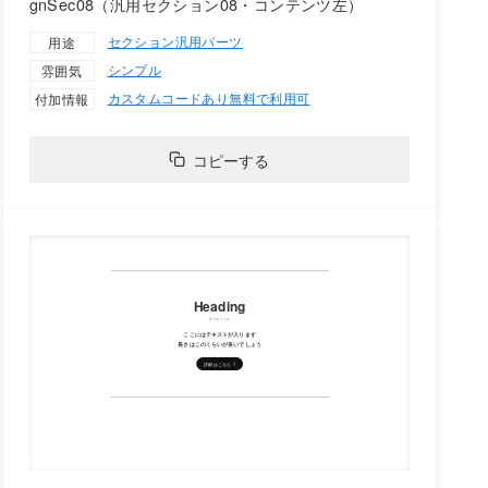
gnSec08（汎用セクション08・コンテンツ左）
セクション
汎用パーツ
用途
シンプル
雰囲気
カスタムコードあり
無料で利用可
付加情報
コピーする