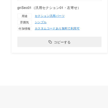
gnSec01（汎用セクション01・左寄せ）
セクション
汎用パーツ
用途
シンプル
雰囲気
カスタムコードあり
無料で利用可
付加情報
コピーする