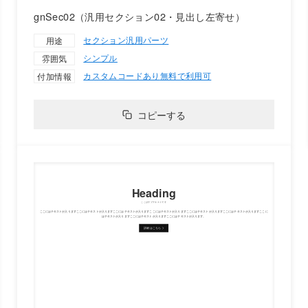
gnSec02（汎用セクション02・見出し左寄せ）
セクション
汎用パーツ
用途
シンプル
雰囲気
カスタムコードあり
無料で利用可
付加情報
コピーする