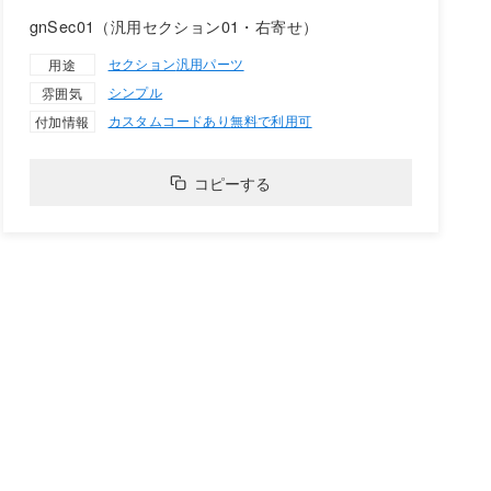
gnSec01（汎用セクション01・右寄せ）
セクション
汎用パーツ
用途
シンプル
雰囲気
カスタムコードあり
無料で利用可
付加情報
コピーする