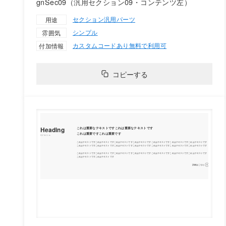
gnSec09（汎用セクション09・コンテンツ左）
セクション
汎用パーツ
用途
シンプル
雰囲気
カスタムコードあり
無料で利用可
付加情報
コピーする