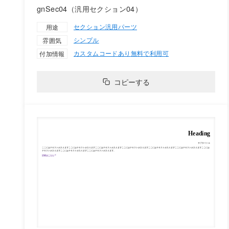
gnSec04（汎用セクション04）
セクション
汎用パーツ
用途
シンプル
雰囲気
カスタムコードあり
無料で利用可
付加情報
コピーする