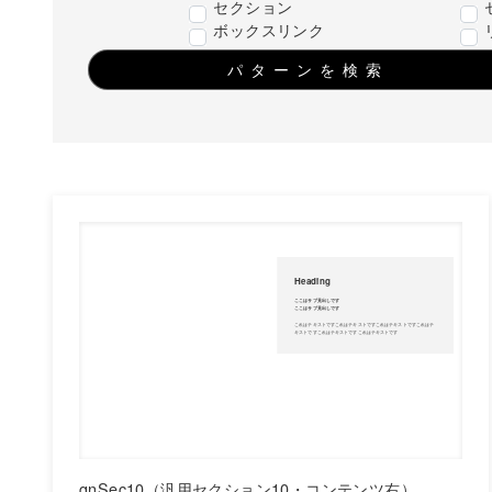
セクション
ボックスリンク
パターンを検索
gnSec10（汎用セクション10・コンテンツ右）