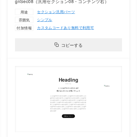
gnSec08（汎用セクション08・コンテンツ右）
セクション
汎用パーツ
用途
シンプル
雰囲気
カスタムコードあり
無料で利用可
付加情報
コピーする