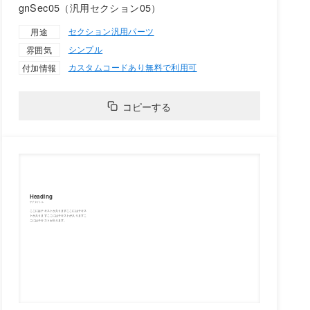
gnSec05（汎用セクション05）
セクション
汎用パーツ
用途
シンプル
雰囲気
カスタムコードあり
無料で利用可
付加情報
コピーする