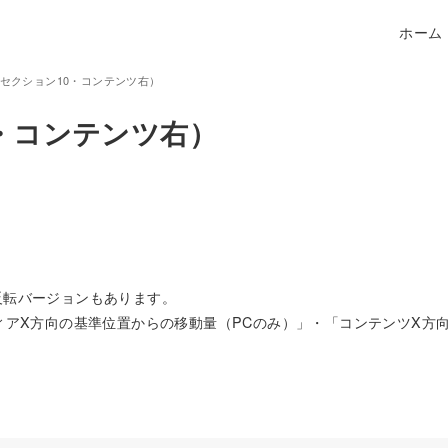
ホーム
汎用セクション10・コンテンツ右）
0・コンテンツ右）
反転バージョンもあります。
ィアX方向の基準位置からの移動量（PCのみ）」・「コンテンツX方向