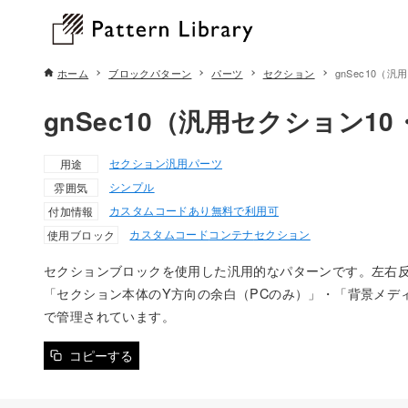
ホーム
ブロックパターン
パーツ
セクション
gnSec10（
gnSec10（汎用セクション1
セクション
汎用パーツ
用途
シンプル
雰囲気
カスタムコードあり
無料で利用可
付加情報
カスタムコード
コンテナ
セクション
使用ブロック
セクションブロックを使用した汎用的なパターンです。左右
「セクション本体のY方向の余白（PCのみ）」・「背景メデ
で管理されています。
コピーする