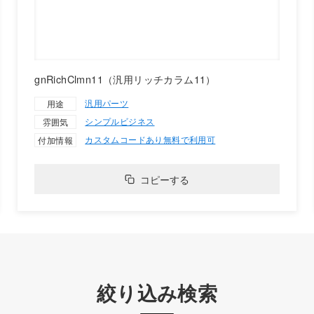
gnRichClmn11（汎用リッチカラム11）
汎用パーツ
用途
シンプル
ビジネス
雰囲気
カスタムコードあり
無料で利用可
付加情報
コピーする
絞り込み検索