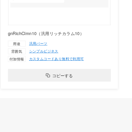
gnRichClmn10（汎用リッチカラム10）
汎用パーツ
用途
シンプル
ビジネス
雰囲気
カスタムコードあり
無料で利用可
付加情報
コピーする