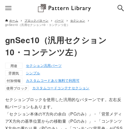
ホーム
ブロックパターン
パーツ
セクション
gnSec10（汎用セクション10・コンテンツ左）
gnSec10（汎用セクション
10・コンテンツ左）
セクション
汎用パーツ
用途
シンプル
雰囲気
カスタムコードあり
無料で利用可
付加情報
カスタムコード
コンテナ
セクション
使用ブロック
セクションブロックを使用した汎用的なパターンです。左右反
転バージョンもあります。
「セクション本体のY方向の余白（PCのみ）」・「背景メディ
アX方向の基準位置からの移動量（PCのみ）」・「コンテンツ
X方向の重なり量（PCのみ）」・「コンテンツ背景色」がCSS