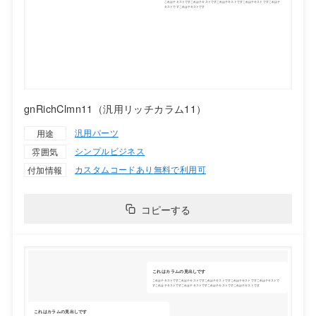
gnRichClmn11（汎用リッチカラム11）
汎用パーツ
用途
シンプル
ビジネス
雰囲気
カスタムコードあり
無料で利用可
付加情報
コピーする