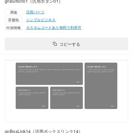
gnButton01（汎用ボタン01）
汎用パーツ
用途
シンプル
ビジネス
雰囲気
カスタムコードあり
無料で利用可
付加情報
コピーする
gnBoxLink14（汎用ボックスリンク14）