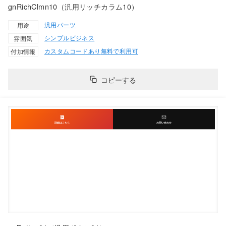
gnRichClmn10（汎用リッチカラム10）
汎用パーツ
用途
シンプル
ビジネス
雰囲気
カスタムコードあり
無料で利用可
付加情報
コピーする