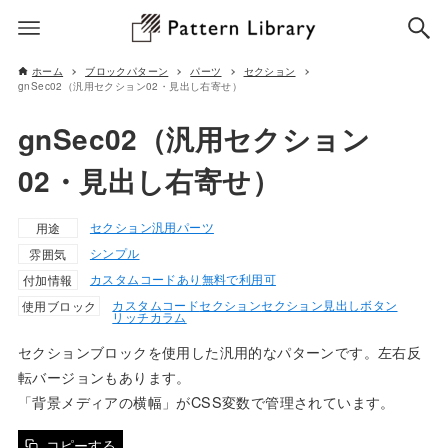
ホーム
ブロックパターン
パーツ
セクション
gnSec02（汎用セクション02・見出し右寄せ）
gnSec02（汎用セクション
02・見出し右寄せ）
セクション
汎用パーツ
用途
シンプル
雰囲気
カスタムコードあり
無料で利用可
付加情報
カスタムコード
セクション
セクション見出し
ボタン
使用ブロック
リッチカラム
セクションブロックを使用した汎用的なパターンです。左右反
転バージョンもあります。
「背景メディアの横幅」がCSS変数で管理されています。
コピーする