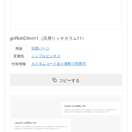
gnRichClmn11（汎用リッチカラム11）
汎用パーツ
用途
シンプル
ビジネス
雰囲気
カスタムコードあり
無料で利用可
付加情報
コピーする