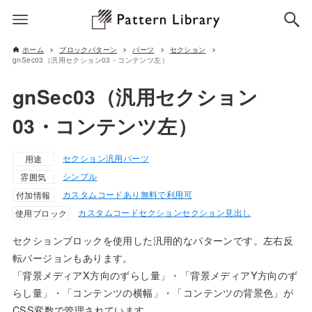
ホーム
ブロックパターン
パーツ
セクション
gnSec03（汎用セクション03・コンテンツ左）
gnSec03（汎用セクション
03・コンテンツ左）
セクション
汎用パーツ
用途
シンプル
雰囲気
カスタムコードあり
無料で利用可
付加情報
カスタムコード
セクション
セクション見出し
使用ブロック
セクションブロックを使用した汎用的なパターンです。左右反
転バージョンもあります。
「背景メディアX方向のずらし量」・「背景メディアY方向のず
らし量」・「コンテンツの横幅」・「コンテンツの背景色」が
CSS変数で管理されています。