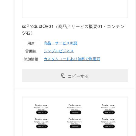
scProductOV01（商品／サービス概要01・コンテン
ツ右）
商品・サービス概要
用途
シンプル
ビジネス
雰囲気
カスタムコードあり
無料で利用可
付加情報
コピーする