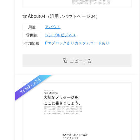
tmAbout04（汎用アバウトページ04）
アバウト
用途
シンプル
ビジネス
雰囲気
Proブロックあり
カスタムコードあり
付加情報
コピーする