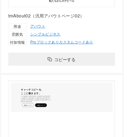
tmAbout02（汎用アバウトページ02）
アバウト
用途
シンプル
ビジネス
雰囲気
Proブロックあり
カスタムコードあり
付加情報
コピーする