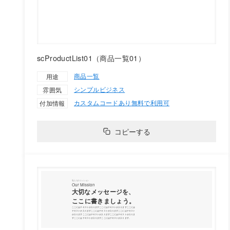
scProductList01（商品一覧01）
商品一覧
用途
シンプル
ビジネス
雰囲気
カスタムコードあり
無料で利用可
付加情報
コピーする