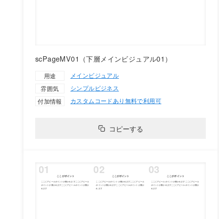
scPageMV01（下層メインビジュアル01）
メインビジュアル
用途
シンプル
ビジネス
雰囲気
カスタムコードあり
無料で利用可
付加情報
コピーする