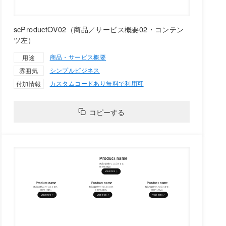
scProductOV02（商品／サービス概要02・コンテン
ツ左）
商品・サービス概要
用途
シンプル
ビジネス
雰囲気
カスタムコードあり
無料で利用可
付加情報
コピーする