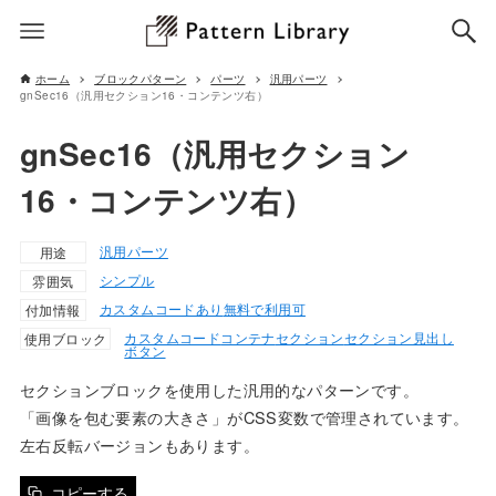
ホーム
ブロックパターン
パーツ
汎用パーツ
gnSec16（汎用セクション16・コンテンツ右）
gnSec16（汎用セクション
16・コンテンツ右）
汎用パーツ
用途
シンプル
雰囲気
カスタムコードあり
無料で利用可
付加情報
カスタムコード
コンテナ
セクション
セクション見出し
使用ブロック
ボタン
セクションブロックを使用した汎用的なパターンです。
「画像を包む要素の大きさ」がCSS変数で管理されています。
左右反転バージョンもあります。
コピーする