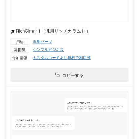
gnRichClmn11（汎用リッチカラム11）
汎用パーツ
用途
シンプル
ビジネス
雰囲気
カスタムコードあり
無料で利用可
付加情報
コピーする