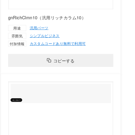
gnRichClmn10（汎用リッチカラム10）
汎用パーツ
用途
シンプル
ビジネス
雰囲気
カスタムコードあり
無料で利用可
付加情報
コピーする