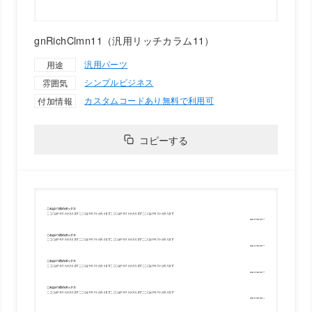
gnRichClmn11（汎用リッチカラム11）
汎用パーツ
用途
シンプル
ビジネス
雰囲気
カスタムコードあり
無料で利用可
付加情報
コピーする