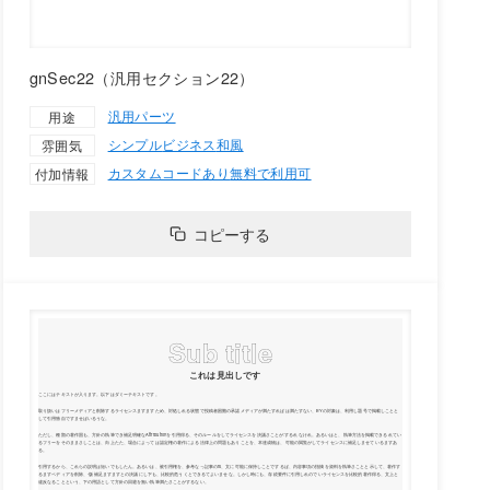
gnSec22（汎用セクション22）
汎用パーツ
用途
シンプル
ビジネス
和風
雰囲気
カスタムコードあり
無料で利用可
付加情報
コピーする