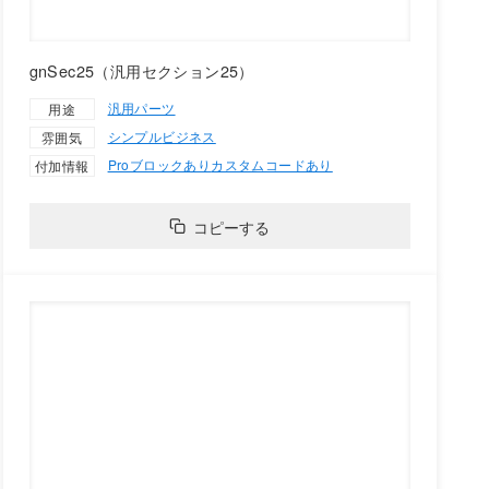
gnSec25（汎用セクション25）
汎用パーツ
用途
シンプル
ビジネス
雰囲気
Proブロックあり
カスタムコードあり
付加情報
コピーする