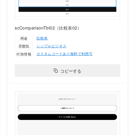
scComparisonTbl02（比較表02）
比較表
用途
シンプル
ビジネス
雰囲気
カスタムコードあり
無料で利用可
付加情報
コピーする