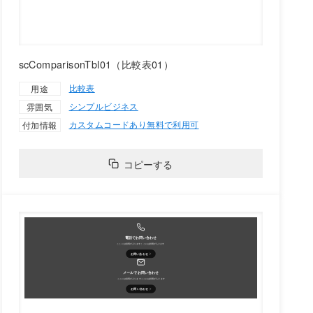
scComparisonTbl01（比較表01）
比較表
用途
シンプル
ビジネス
雰囲気
カスタムコードあり
無料で利用可
付加情報
コピーする