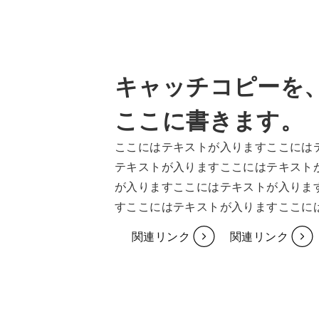
キャッチコピーを
ここに書きます。
ここにはテキストが入りますここには
テキストが入りますここにはテキスト
が入りますここにはテキストが入りま
すここにはテキストが入りますここに
関連リンク
関連リンク