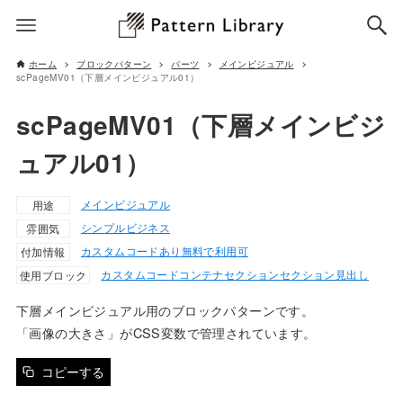
ホーム
ブロックパターン
パーツ
メインビジュアル
scPageMV01（下層メインビジュアル01）
scPageMV01（下層メインビジ
ュアル01）
メインビジュアル
用途
シンプル
ビジネス
雰囲気
カスタムコードあり
無料で利用可
付加情報
カスタムコード
コンテナ
セクション
セクション見出し
使用ブロック
下層メインビジュアル用のブロックパターンです。
「画像の大きさ」がCSS変数で管理されています。
コピーする