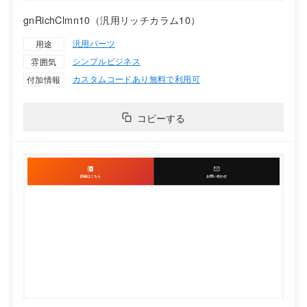
gnRichClmn10（汎用リッチカラム10）
汎用パーツ
用途
シンプル
ビジネス
雰囲気
カスタムコードあり
無料で利用可
付加情報
コピーする