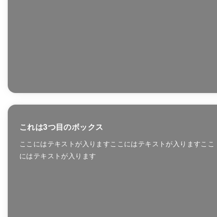
これは3つ目のボックス
ここにはテキストが入りますここにはテキストが入りますここ
にはテキストが入ります