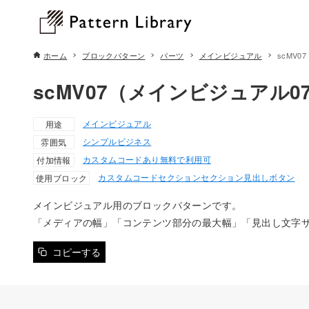
ホーム
ブロックパターン
パーツ
メインビジュアル
scMV
scMV07（メインビジュアル0
メインビジュアル
用途
シンプル
ビジネス
雰囲気
カスタムコードあり
無料で利用可
付加情報
カスタムコード
セクション
セクション見出し
ボタン
使用ブロック
メインビジュアル用のブロックパターンです。
「メディアの幅」「コンテンツ部分の最大幅」「見出し文字サ
コピーする