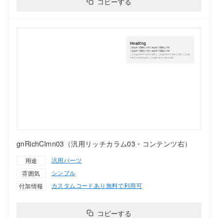
コピーする
gnRichClmn03（汎用リッチカラム03・コンテンツ右）
汎用パーツ
用途
シンプル
雰囲気
カスタムコードあり
無料で利用可
付加情報
コピーする