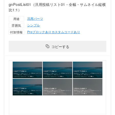
gnPostList01（汎用投稿リスト01・全幅・サムネイル縦横
比1:1）
汎用パーツ
用途
シンプル
雰囲気
Proブロックあり
カスタムコードあり
付加情報
コピーする