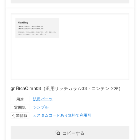
gnRichClmn03（汎用リッチカラム03・コンテンツ左）
汎用パーツ
用途
シンプル
雰囲気
カスタムコードあり
無料で利用可
付加情報
コピーする