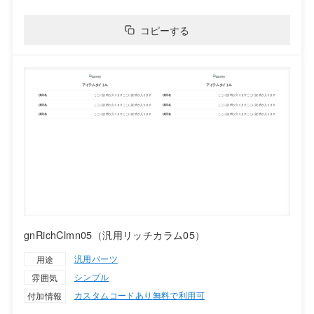
コピーする
gnRichClmn05（汎用リッチカラム05）
汎用パーツ
用途
シンプル
雰囲気
カスタムコードあり
無料で利用可
付加情報