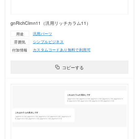
gnRichClmn11（汎用リッチカラム11）
汎用パーツ
用途
シンプル
ビジネス
雰囲気
カスタムコードあり
無料で利用可
付加情報
コピーする