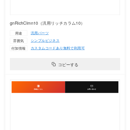
gnRichClmn10（汎用リッチカラム10）
汎用パーツ
用途
シンプル
ビジネス
雰囲気
カスタムコードあり
無料で利用可
付加情報
コピーする