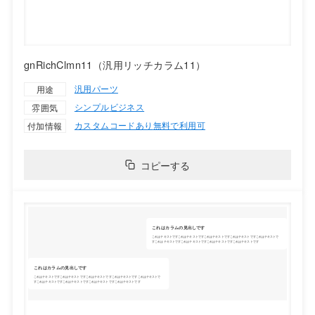
gnRichClmn11（汎用リッチカラム11）
汎用パーツ
用途
シンプル
ビジネス
雰囲気
カスタムコードあり
無料で利用可
付加情報
コピーする