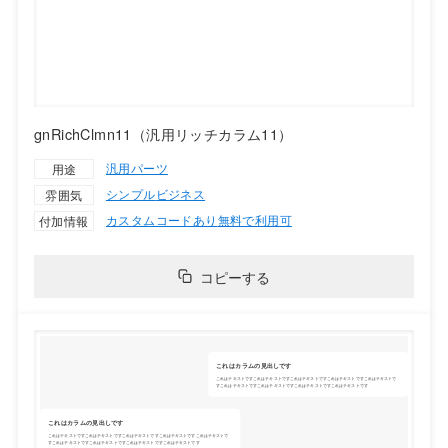
gnRichClmn11（汎用リッチカラム11）
汎用パーツ
用途
シンプル
ビジネス
雰囲気
カスタムコードあり
無料で利用可
付加情報
コピーする