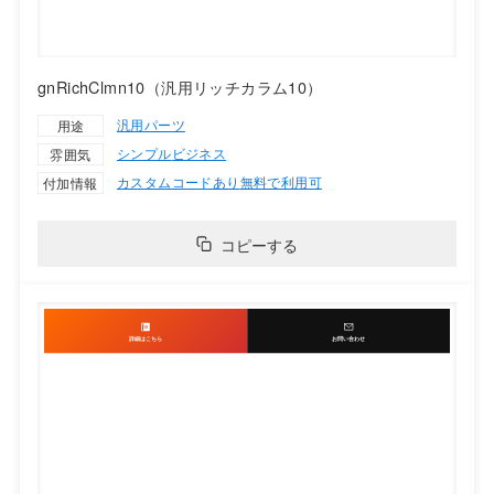
gnRichClmn10（汎用リッチカラム10）
汎用パーツ
用途
シンプル
ビジネス
雰囲気
カスタムコードあり
無料で利用可
付加情報
コピーする