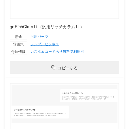
gnRichClmn11（汎用リッチカラム11）
汎用パーツ
用途
シンプル
ビジネス
雰囲気
カスタムコードあり
無料で利用可
付加情報
コピーする