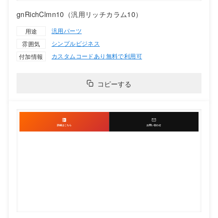
gnRichClmn10（汎用リッチカラム10）
汎用パーツ
用途
シンプル
ビジネス
雰囲気
カスタムコードあり
無料で利用可
付加情報
コピーする