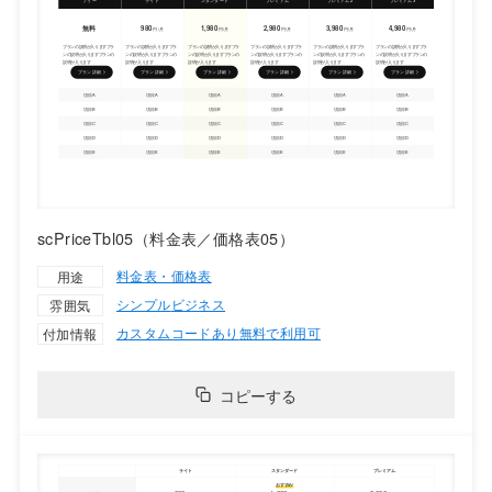
scPriceTbl05（料金表／価格表05）
料金表・価格表
用途
シンプル
ビジネス
雰囲気
カスタムコードあり
無料で利用可
付加情報
コピーする