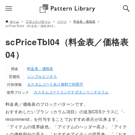
ホーム
ブロックパターン
パーツ
料金表・価格表
scPriceTbl04（料金表／価格表04）
scPriceTbl04（料金表／価格表
04）
料金表・価格表
用途
シンプル
ビジネス
雰囲気
カスタムコードあり
無料で利用可
付加情報
カスタムコード
コンテナ
ボタン
リッチカラム
使用ブロック
料金表／価格表のブロックパターンです。
おすすめしたいプラン（カラム項目）の追加CSSクラスに「-
recommend」を付与することでおすすめ表示が出来ます。
「アイテムの境界線色」「アイテムのヘッダー高さ」「アイテ
ムの価格部分の高さ」「おすすめアイテムの背景色」「「おす