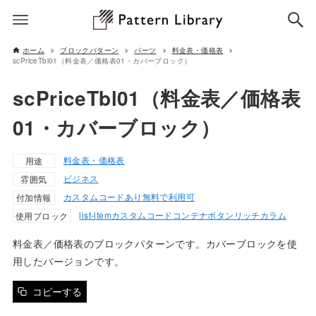
ホーム
ブロックパターン
パーツ
料金表・価格表
scPriceTbl01（料金表／価格表01・カバーブロック）
scPriceTbl01（料金表／価格表
01・カバーブロック）
料金表・価格表
用途
ビジネス
雰囲気
カスタムコードあり
無料で利用可
付加情報
list-item
カスタムコード
コンテナ
ボタン
リッチカラム
使用ブロック
料金表／価格表のブロックパターンです。カバーブロックを使
用したバージョンです。
コピーする