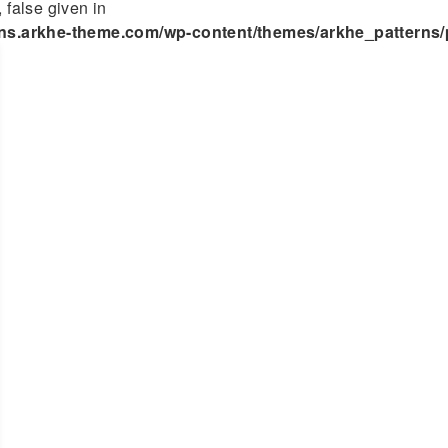
 false given in
ns.arkhe-theme.com/wp-content/themes/arkhe_patterns/p