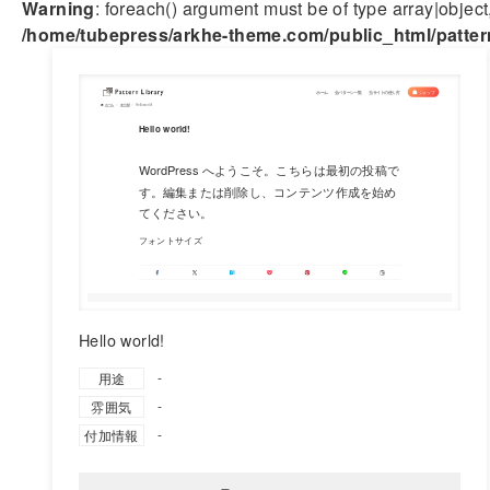
Warning
: foreach() argument must be of type array|object,
/home/tubepress/arkhe-theme.com/public_html/patter
Hello world!
-
用途
-
雰囲気
-
付加情報