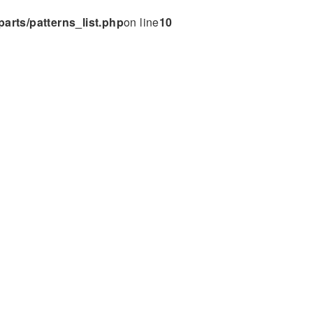
arts/patterns_list.php
on line
10