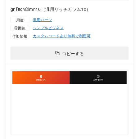
gnRichClmn10（汎用リッチカラム10）
汎用パーツ
用途
シンプル
ビジネス
雰囲気
カスタムコードあり
無料で利用可
付加情報
コピーする