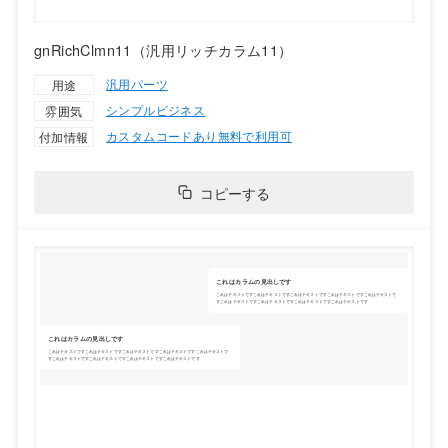
gnRichClmn11（汎用リッチカラム11）
汎用パーツ
用途
シンプル
ビジネス
雰囲気
カスタムコードあり
無料で利用可
付加情報
コピーする