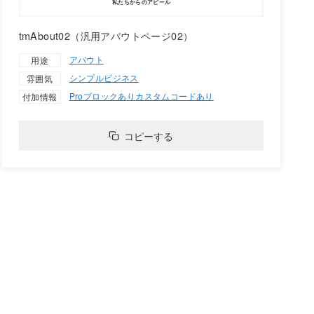
tmAbout02（汎用アバウトページ02）
アバウト
用途
シンプル
ビジネス
雰囲気
Proブロックあり
カスタムコードあり
付加情報
コピーする