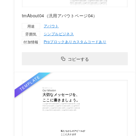
tmAbout04（汎用アバウトページ04）
アバウト
用途
シンプル
ビジネス
雰囲気
Proブロックあり
カスタムコードあり
付加情報
コピーする