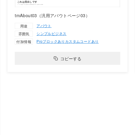
tmAbout03（汎用アバウトページ03）
アバウト
用途
シンプル
ビジネス
雰囲気
Proブロックあり
カスタムコードあり
付加情報
コピーする